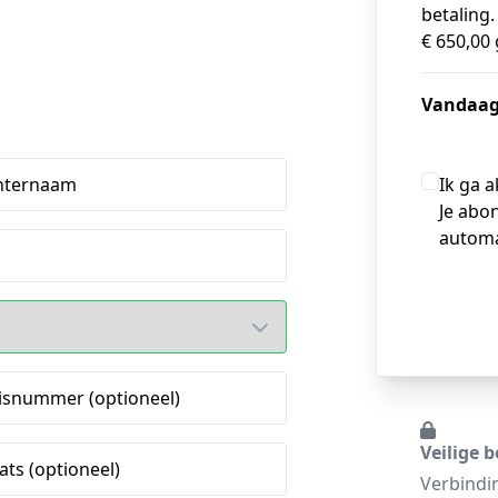
betaling
€ 650,00
Vandaag
hternaam
Ik ga 
Je abo
automa
isnummer (optioneel)
Veilige b
ats (optioneel)
Verbindi