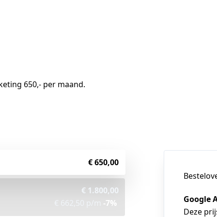
ting 650,- per maand. 

€ 650,00
Bestelov
€ 1.800,00
Google 
€ 662,50 p/m
-7%
Deze prij