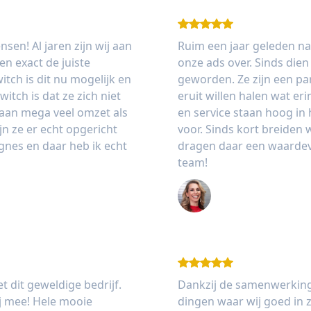
sen! Al jaren zijn wij aan
Ruim een jaar geleden n
n exact de juiste
onze ads over. Sinds die
tch is dit nu mogelijk en
geworden. Ze zijn een pa
itch is dat ze zich niet
eruit willen halen wat er
 aan mega veel omzet als
en service staan hoog in 
jn ze er echt opgericht
voor. Sinds kort breiden w
nes en daar heb ik echt
dragen daar een waardevo
team!
Danielle Leuver
dit geweldige bedrijf.
Dankzij de samenwerking
j mee! Hele mooie
dingen waar wij goed in z